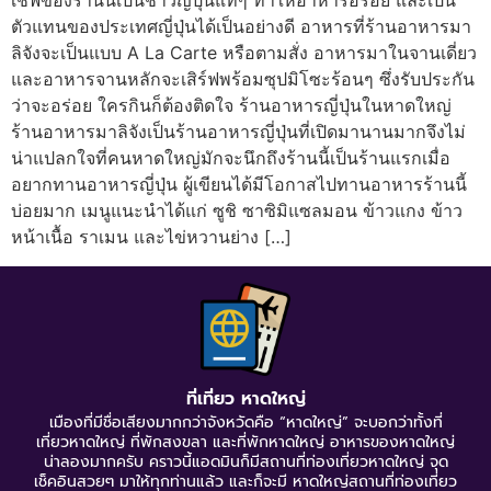
เชฟของร้านนี้เป็นชาวญี่ปุ่นแท้ๆ ทำให้อาหารอร่อย และเป็น
ตัวแทนของประเทศญี่ปุ่นได้เป็นอย่างดี อาหารที่ร้านอาหารมา
ลิจังจะเป็นแบบ A La Carte หรือตามสั่ง อาหารมาในจานเดี่ยว
และอาหารจานหลักจะเสิร์ฟพร้อมซุปมิโซะร้อนๆ ซึ่งรับประกัน
ว่าจะอร่อย ใครกินก็ต้องติดใจ ร้านอาหารญี่ปุ่นในหาดใหญ่
ร้านอาหารมาลิจังเป็นร้านอาหารญี่ปุ่นที่เปิดมานานมากจึงไม่
น่าแปลกใจที่คนหาดใหญ่มักจะนึกถึงร้านนี้เป็นร้านแรกเมื่อ
อยากทานอาหารญี่ปุ่น ผู้เขียนได้มีโอกาสไปทานอาหารร้านนี้
บ่อยมาก เมนูแนะนำได้แก่ ซูชิ ซาซิมิแซลมอน ข้าวแกง ข้าว
หน้าเนื้อ ราเมน และไข่หวานย่าง […]
ที่เที่ยว หาดใหญ่
เมืองที่มีชื่อเสียงมากกว่าจังหวัดคือ “หาดใหญ่” จะบอกว่าทั้งที่
เที่ยวหาดใหญ่ ที่พักสงขลา และที่พักหาดใหญ่ อาหารของหาดใหญ่
น่าลองมากครับ คราวนี้แอดมินก็มีสถานที่ท่องเที่ยวหาดใหญ่ จุด
เช็คอินสวยๆ มาให้ทุกท่านแล้ว และก็จะมี หาดใหญ่สถานที่ท่องเที่ยว